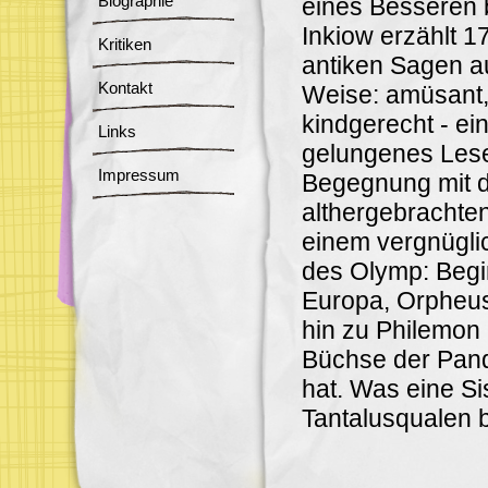
Biographie
eines Besseren b
Inkiow erzählt 1
Kritiken
antiken Sagen a
Kontakt
Weise: amüsant, 
kindgerecht - e
Links
gelungenes Les
Impressum
Begegnung mit 
althergebrachte
einem vergnügli
des Olymp: Begin
Europa, Orpheus,
hin zu Philemon 
Büchse der Pand
hat. Was eine S
Tantalusqualen 