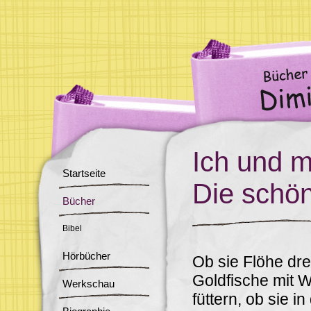
Ich und m
Startseite
Die schö
Bücher
Bibel
Hörbücher
Ob sie Flöhe dre
Goldfische mit 
Werkschau
füttern, ob sie 