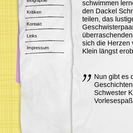
Biographie
schwimmen lerne
den Dackel Schn
Kritiken
teilen, das lustig
Kontakt
Geschwisterpaar
überraschenden 
Links
sich die Herzen
Impressum
Klein längst erob
Nun gibt es 
Geschichten
Schwester Kl
Vorlesespaß